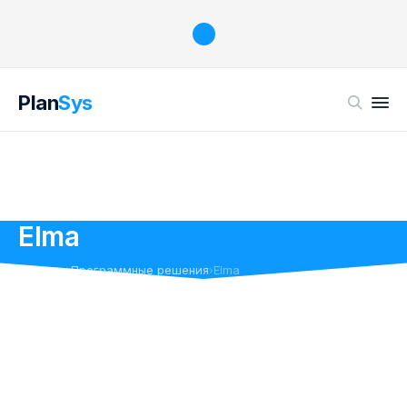
Plan
Sys
Elma
Главная
Программные решения
Elma
›
›