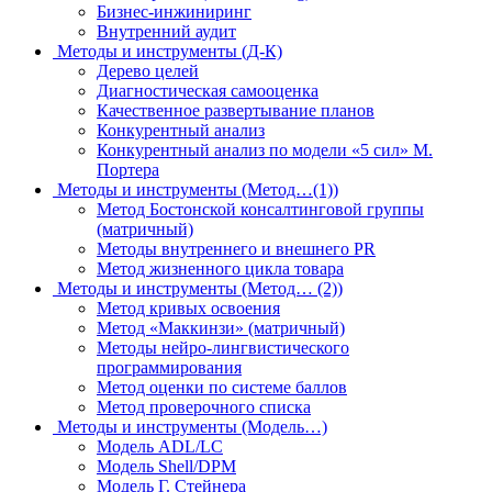
Бизнес-инжиниринг
Внутренний аудит
Методы и инструменты (Д-К)
Дерево целей
Диагностическая самооценка
Качественное развертывание планов
Конкурентный анализ
Конкурентный анализ по модели «5 сил» М.
Портера
Методы и инструменты (Метод…(1))
Метод Бостонской консалтинговой группы
(матричный)
Методы внутреннего и внешнего PR
Метод жизненного цикла товара
Методы и инструменты (Метод… (2))
Метод кривых освоения
Метод «Маккинзи» (матричный)
Методы нейро-лингвистического
программирования
Метод оценки по системе баллов
Метод проверочного списка
Методы и инструменты (Модель…)
Модель ADL/LC
Модель Shell/DPM
Модель Г. Стейнера