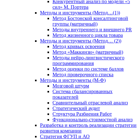
Конкурентный анализ по модели «5
сил» М. Портера
Методы и инструменты (Метод…(1))
Метод Бостонской консалтинговой
группы (матричный)
Методы внутреннего и внешнего PR
Метод жизненного цикла товара
Методы и инструменты (Метод… (2))
Метод кривых освоения
Метод «Маккинзи» (матричный)
Методы нейро-лингвистического
программирования
Метод оценки по системе баллов
Метод проверочного списка
Методы и инструменты (М-Ф)
Мозговой штурм
Система сбалансированных
показателей
Сравнительный отраслевой анализ
Стратегический аудит
Структура Разбиения Работ
Функционально-стоимостной анализ
Разработка и контроль реализации стратегии
развития компании
Стратегия ФГУП и АО